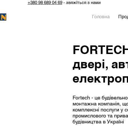
+380 98 689 04 69
- звяжіться з нами
Головна
Прод
FORTECH 
двері, а
електро
Fortech - це будівельно
монтажна компанія, щ
комплексні послуги у 
промислового та прива
будівництва в Україні