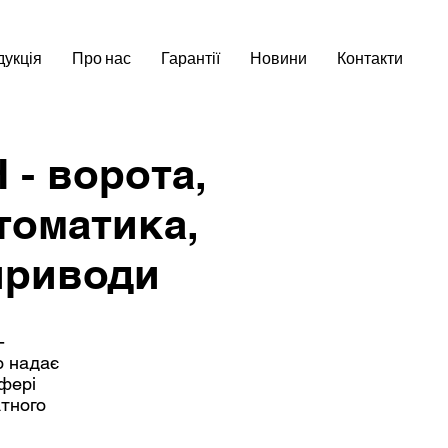
укція
Про нас
Гарантії
Новини
Контакти
- ворота,
втоматика,
приводи
-
о надає
сфері
тного