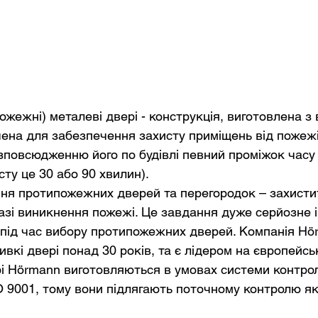
ожежні) металеві двері - конструкція, виготовлена з 
чена для забезпечення захисту приміщень від пожежі
овсюдженню його по будівлі певний проміжок часу 
сту це 30 або 90 хвилин).
ня протипожежних дверей та перегородок – захисти
азі виникнення пожежі. Це завдання дуже серйозне і
 під час вибору протипожежних дверей. Компанія Hö
вкі двері понад 30 років, та є лідером на європейсь
 Hörmann виготовляються в умовах системи контрол
 9001, тому вони підлягають поточному контролю яко