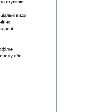
та стулкою.
ціальні види 
ійно 
аднані 
офільні 
товому або 