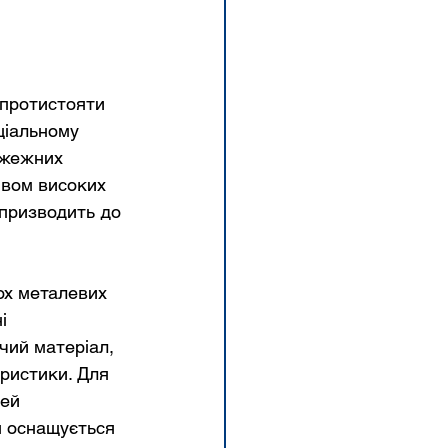
 протистояти 
іальному 
ожежних 
ивом високих 
 призводить до 
ох металевих 
і 
чий матеріал, 
еристики. Для 
ей 
я оснащується 