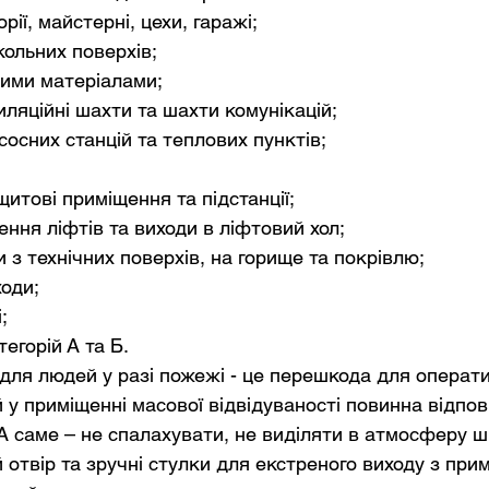
орії, майстерні, цехи, гаражі;
ольних поверхів;
чими матеріалами;
иляційні шахти та шахти комунікацій;
осних станцій та теплових пунктів;
щитові приміщення та підстанції;
ення ліфтів та виходи в ліфтовий хол;
 з технічних поверхів, на горище та покрівлю;
ходи;
;
егорій А та Б.
для людей у разі пожежі - це перешкода для оператив
 у приміщенні масової відвідуваності повинна відпов
А саме – не спалахувати, не виділяти в атмосферу ш
 отвір та зручні стулки для екстреного виходу з при