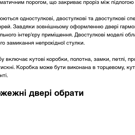
матичним порогом, що закриває проріз між підлогою 
юються одностулкові, двостулкові та двостулкові спе
рей. Завдяки зовнішньому оформленню двері гармон
льного інтер'єру приміщення. Двостулкові моделі обл
го замикання непрохідної стулки.
у включає кутові коробки, полотна, замки, петлі, пр
тискні. Коробка може бути виконана в торцевому, ку
ті.
ожежні двері обрати