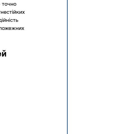
 точно 
нестійких 
ійність 
ипожежних 
ей