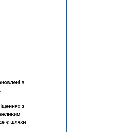
ановлені в 
.
іщеннях з 
великим 
де є шляхи 