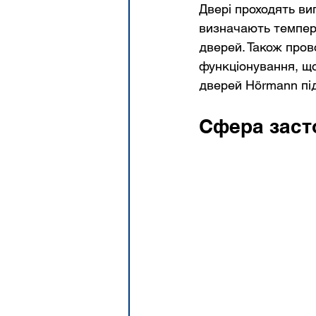
Двері проходять ви
визначають темпер
дверей. Також пров
функціонування, що
дверей Hörmann під
Сфера заст