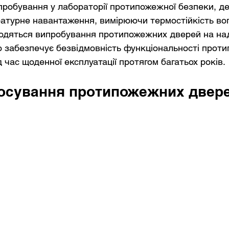
пробування у лабораторії протипожежної безпеки, де
атурне навантаження, вимірюючи термостійкість вог
одяться випробування протипожежних дверей на над
 забезпечує безвідмовність функціональності прот
 час щоденної експлуатації протягом багатьох років.
осування протипожежних двер