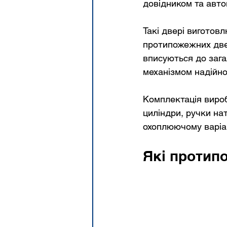
довідником та авто
Такі двері виготовл
протипожежних две
вписуються до зага
механізмом надійно
Комплектація вироб
циліндри, ручки на
охоплюючому варіан
Які протип