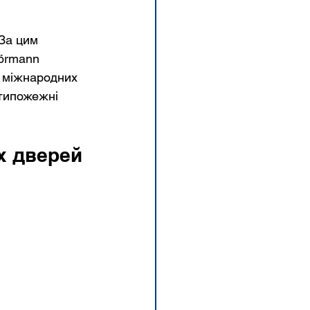
За цим 
örmann 
 міжнародних 
отипожежні 
х дверей