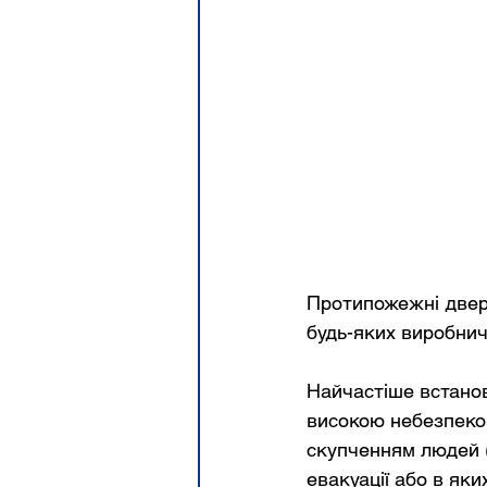
Протипожежні двері 
будь-яких виробнич
Найчастіше встано
високою небезпеко
скупченням людей (ш
евакуації або в як