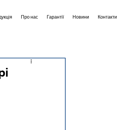
укція
Про нас
Гарантії
Новини
Контакти
рі