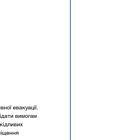
ної евакуації. 
ідати вимогам 
кідливих 
міщення 