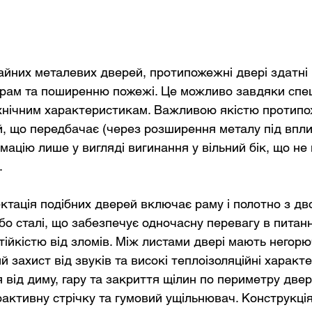
чайних металевих дверей, протипожежні двері здатні
рам та поширенню пожежі. Це можливо завдяки спец
ехнічним характеристикам. Важливою якістю протип
ій, що передбачає (через розширення металу під впл
ацію лише у вигляді вигинання у вільний бік, що не
.
тація подібних дверей включає раму і полотно з дв
бо сталі, що забезпечує одночасну перевагу в питанн
тійкістю від зломів. Між листами двері мають негорю
 захист від звуків та високі теплоізоляційні характ
 від диму, гару та закриття щілин по периметру двер
ктивну стрічку та гумовий ущільнювач. Конструкці