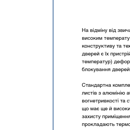
На відміну від зви
високим температу
конструктиву та т
дверей є їх пристр
температур) деформ
блокування дверей
Стандартна комплек
листів з алюмінію а
вогнетривкості та с
що має ще й високий
захисту приміщення
прокладають термоа