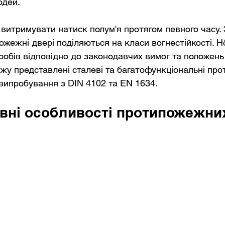
юдей.
 витримувати натиск полум'я протягом певного часу. 
жежні двері поділяються на класи вогнестійкості. H
робів відповідно до законодавчих вимог та положень
ажу представлені сталеві та багатофункціональні пр
випробування з DIN 4102 та EN 1634.
вні особливості протипожежни