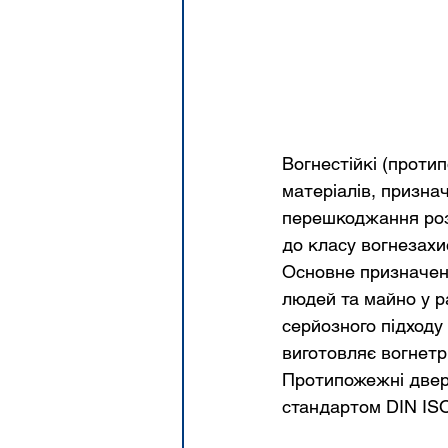
Вогнестійкі (протип
матеріалів, призна
перешкоджання розп
до класу вогнезахи
Основне призначен
людей та майно у р
серйозного підходу
виготовляє вогнетри
Протипожежні двері
стандартом DIN ISO