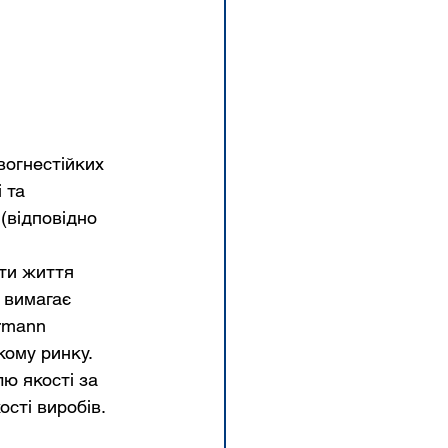
вогнестійких 
 та 
(відповідно 
ти життя 
 вимагає 
rmann 
кому ринку. 
ю якості за 
сті виробів.