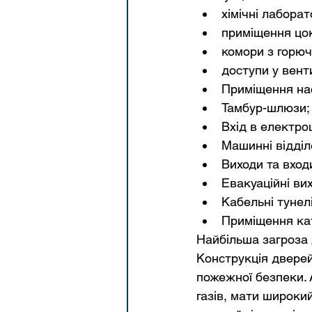
хімічні лаборат
приміщення цок
комори з горю
доступи у вент
Приміщення нас
Тамбур-шлюзи;
Вхід в електро
Машинні відділ
Виходи та входи
Евакуаційні ви
Кабельні тунелі
Приміщення кат
Найбільша загроза 
Конструкція дверей
пожежної безпеки. 
газів, мати широкий