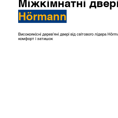
Міжкімнатні двер
Hörmann
Високоякісні дерев’яні двері від світового лідера Hör
комфорт і затишок