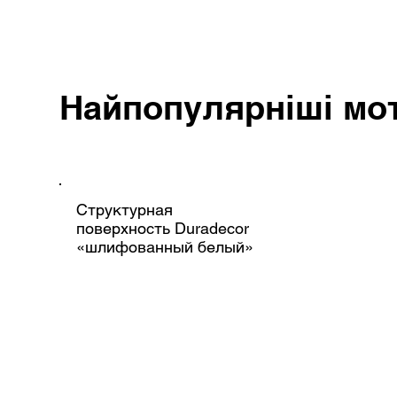
Найпопулярніші мо
Структурная
поверхность Duradecor
«шлифованный белый»