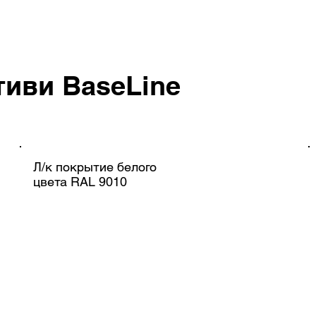
тиви
BaseLine
Л/к покрытие белого
цвета RAL 9010