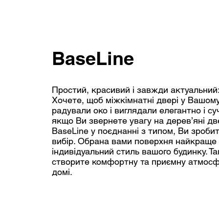
BaseLine
Простий, красивий і завжди актуальний:
Хочете, щоб міжкімнатні двері у Вашом
радували око і виглядали елегантно і с
якщо Ви звернете увагу на дерев’яні д
BaseLine у ​​поєднанні з типом, Ви зроб
вибір. Обрана вами поверхня найкраще
індивідуальний стиль вашого будинку. Т
створите комфортну та приємну атмос
домі.