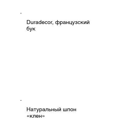
Duradecor, французский
бук
Натуральный шпон
«клен»