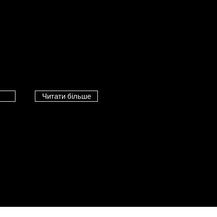
 двері найкращої
ційною ціною
 від лідируючого німецького виробника.
и
Читати більше