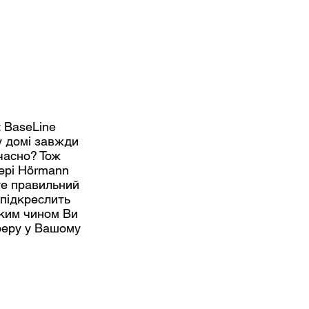
 BaseLine
у домі завжди
учасно? Тож
вері Hörmann
ите правильний
 підкреслить
аким чином Ви
феру у Вашому