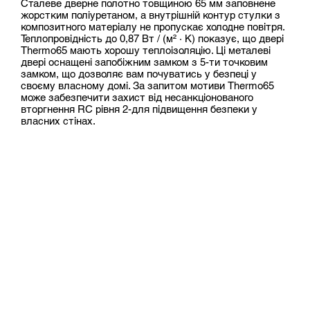
Сталеве дверне полотно товщиною 65 мм заповнене
жорстким поліуретаном, а внутрішній контур стулки з
композитного матеріалу не пропускає холодне повітря.
Теплопровідність до 0,87 Вт / (м² · К) показує, що двері
Thermo65 мають хорошу теплоізоляцію. Ці металеві
двері оснащені запобіжним замком з 5-ти точковим
замком, що дозволяє вам почуватись у безпеці у
своєму власному домі. За запитом мотиви Thermo65
може забезпечити захист від несанкціонованого
вторгнення RC рівня 2-для підвищення безпеки у
власних стінах.