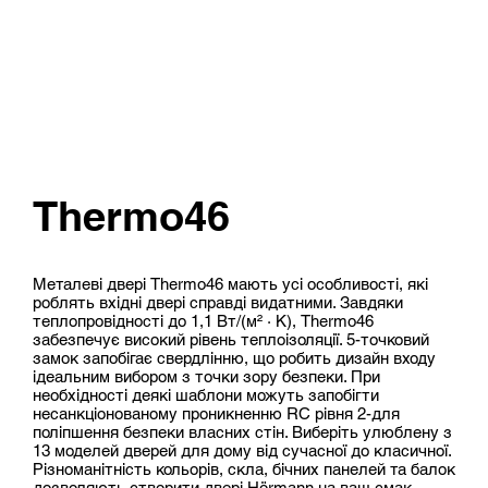
Thermo46
Металеві двері Thermo46 мають усі особливості, які
роблять вхідні двері справді видатними. Завдяки
теплопровідності до 1,1 Вт/(м² · К), Thermo46
забезпечує високий рівень теплоізоляції. 5-точковий
замок запобігає свердлінню, що робить дизайн входу
ідеальним вибором з точки зору безпеки. При
необхідності деякі шаблони можуть запобігти
несанкціонованому проникненню RC рівня 2-для
поліпшення безпеки власних стін. Виберіть улюблену з
13 моделей дверей для дому від сучасної до класичної.
Різноманітність кольорів, скла, бічних панелей та балок
дозволяють створити двері Hörmann на ваш смак.