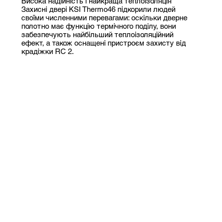
Висока надійність і найкраща теплоізоляція
Захисні двері KSI Thermo46 підкорили людей
своїми численними перевагами: оскільки дверне
полотно має функцію термічного поділу, вони
забезпечують найбільший теплоізоляційний
ефект, а також оснащені пристроєм захисту від
крадіжки RC 2.