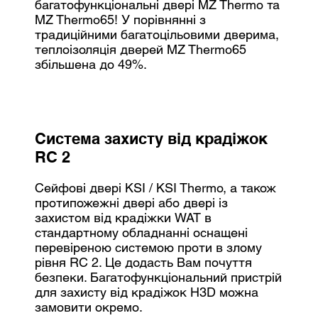
багатофункціональні двері MZ Thermo та
MZ Thermo65! У порівнянні з
традиційними багатоцільовими дверима,
теплоізоляція дверей MZ Thermo65
збільшена до 49%.
Система захисту від крадіжок
RC 2
Сейфові двері KSI / KSI Thermo, а також
протипожежні двері або двері із
захистом від крадіжки WAT в
стандартному обладнанні оснащені
перевіреною системою проти в злому
рівня RC 2. Це додасть Вам почуття
безпеки. Багатофункціональний пристрій
для захисту від крадіжок H3D можна
замовити окремо.