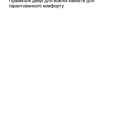
Правильні двері для кожної кімнати для
гарантованного комфорту